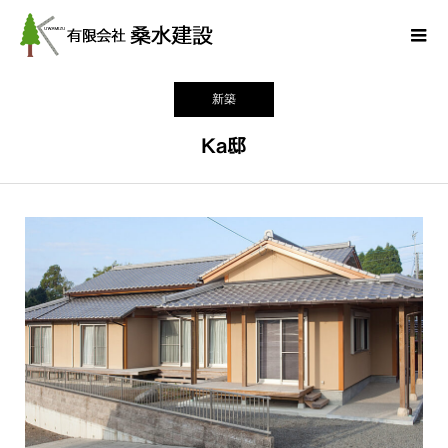
施工実績
新築
Ka邸
ホーム
新築
Ka邸